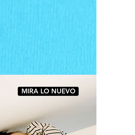
MIRA LO NUEVO