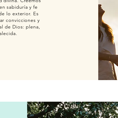
d divina. Creemos
n sabiduría y fe
de lo exterior. Es
ar convicciones y
al de Dios: plena,
alecida.