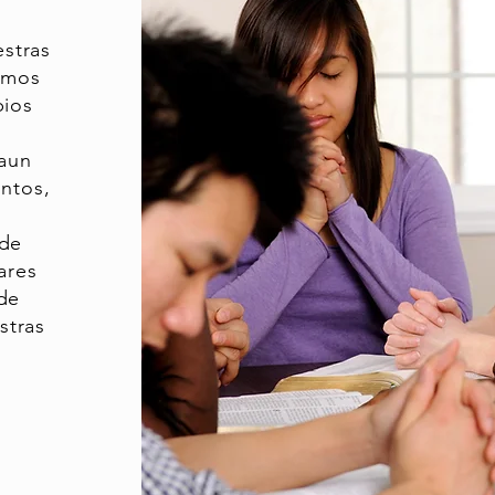
stras
eemos
pios
 aun
untos,
 de
ares
de
stras