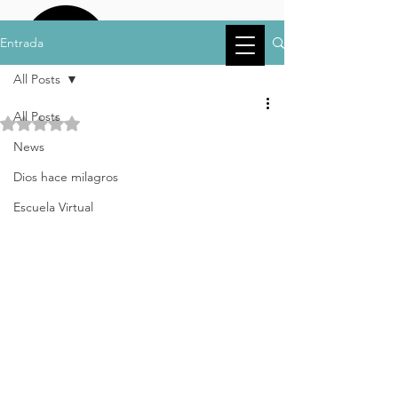
Entrada
All Posts
All Posts
Obtuvo NaN de 5 estrellas.
News
Dios hace milagros
Escuela Virtual